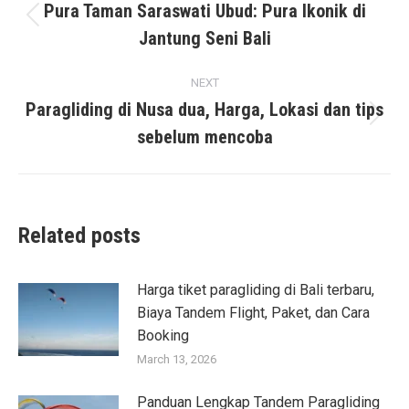
navigation
Pura Taman Saraswati Ubud: Pura Ikonik di
Previous
Jantung Seni Bali
post:
NEXT
Paragliding di Nusa dua, Harga, Lokasi dan tips
Next
sebelum mencoba
post:
Related posts
Harga tiket paragliding di Bali terbaru,
Biaya Tandem Flight, Paket, dan Cara
Booking
March 13, 2026
Panduan Lengkap Tandem Paragliding