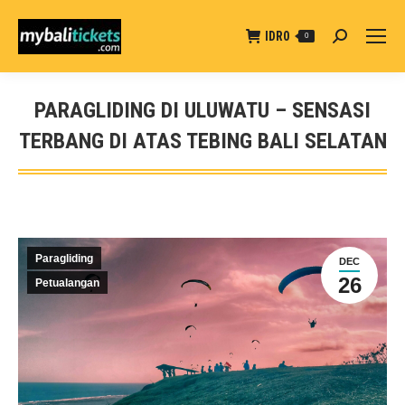
IDR
0
Search:
0
PARAGLIDING DI ULUWATU – SENSASI
TERBANG DI ATAS TEBING BALI SELATAN
You are here:
Paragliding
DEC
26
Petualangan