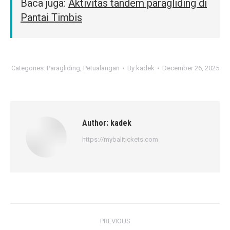
Baca juga:
Aktivitas tandem paragliding di
Pantai Timbis
Categories:
Paragliding
,
Petualangan
By
kadek
December 26, 2025
Author:
kadek
https://mybalitickets.com
Post
PREVIOUS