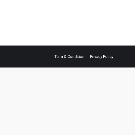
 beberapa jenis watersport yang paling sering
Term & Condition
Privacy Policy