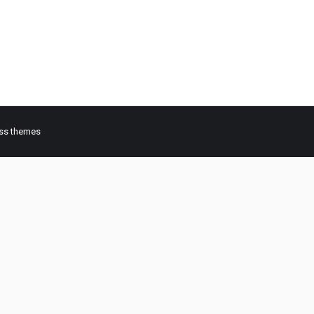
an watersport sebagai agenda wajib saat liburan. Menariknya, ada
ah satunya dikenal…
ss themes