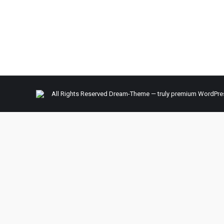
hingga Ubud. Tak heran jika banyak turis menjadik
dicari karena sensasi dan keunikannya. bahkan sal
All Rights Reserved Dream-Theme — truly
premium WordPre