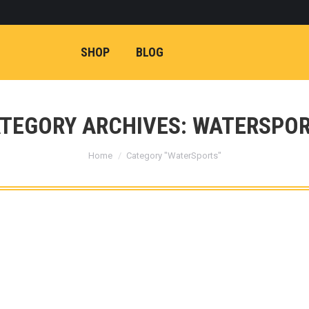
SHOP
BLOG
TEGORY ARCHIVES:
WATERSPO
You are here:
Home
Category "WaterSports"
s, Nomor 3 Paling Ekstrem!
 pilihan watersport di Bali sangat beragam dan tersebar di beber