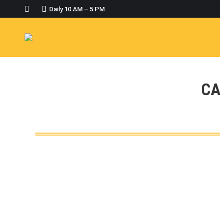
Daily 10 AM – 5 PM
CA
Watersport di Bali yang Paling Dicari Turi
WaterSports
By
kadek
December 29, 2025
Dari aktivitas yang santai hingga penuh adrenalin,