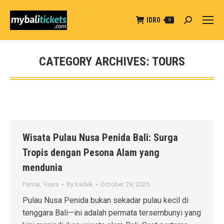
IDR
0
Search:
0
CATEGORY ARCHIVES:
TOURS
You are here:
Wisata Pulau Nusa Penida Bali: Surga
Tropis dengan Pesona Alam yang
mendunia
Pantai
,
Tours
By
kadek
October 29, 2025
Pulau Nusa Penida bukan sekadar pulau kecil di
tenggara Bali—ini adalah permata tersembunyi yang