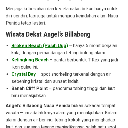
Menjaga kebersihan dan keselamatan bukan hanya untuk
diri sendiri, tapi juga untuk menjaga keindahan alam Nusa
Penida tetap lestari.
Wisata Dekat Angel’s Billabong
Broken Beach (Pasih Uug)
– hanya 5 menit berjalan
kaki, dengan pemandangan tebing bolong alami.
Kelingking Beach
– pantai berbentuk T-Rex yang jadi
ikon pulau ini.
Crystal Bay
– spot snorkeling terkenal dengan air
sebening kristal dan sunset indah.
Banah Cliff Point
– panorama tebing tinggi dan laut
biru menakjubkan.
Angel’s Billabong Nusa Penida
bukan sekadar tempat
wisata — ini adalah karya alam yang menakjubkan. Kolam
alami dengan air bening, tebing kokoh yang menghadap
laut, dan suasana tenang menjadikannya salah satu spot