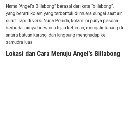
Nama “Angel’s Billabong” berasal dari kata “billabong”,
yang berarti kolam yang terbentuk di muara sungai saat air
surut. Tapi di versi Nusa Penida, kolam ini punya pesona
berbeda: airnya berwarna hijau kebiruan, mengalir tenang di
antara batuan karang, dan langsung menghadap ke
samudra luas.
Lokasi dan Cara Menuju Angel’s Billabong