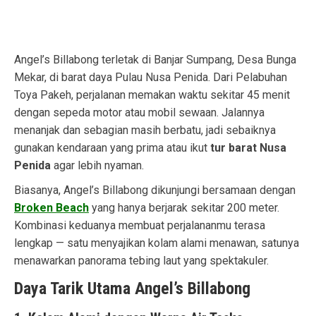
Angel’s Billabong terletak di Banjar Sumpang, Desa Bunga
Mekar, di barat daya Pulau Nusa Penida. Dari Pelabuhan
Toya Pakeh, perjalanan memakan waktu sekitar 45 menit
dengan sepeda motor atau mobil sewaan. Jalannya
menanjak dan sebagian masih berbatu, jadi sebaiknya
gunakan kendaraan yang prima atau ikut
tur barat Nusa
Penida
agar lebih nyaman.
Biasanya, Angel’s Billabong dikunjungi bersamaan dengan
Broken Beach
yang hanya berjarak sekitar 200 meter.
Kombinasi keduanya membuat perjalananmu terasa
lengkap — satu menyajikan kolam alami menawan, satunya
menawarkan panorama tebing laut yang spektakuler.
Daya Tarik Utama Angel’s Billabong