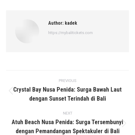
Author:
kadek
https://mybalitickets.com
Post
PREVIOUS
navigation
Crystal Bay Nusa Penida: Surga Bawah Laut
Previous
dengan Sunset Terindah di Bali
post:
NEXT
Atuh Beach Nusa Penida: Surga Tersembunyi
Next
dengan Pemandangan Spektakuler di Bali
post: