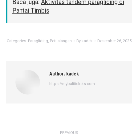
Baca juga:
Aktivitas tandem paragliding di
Pantai Timbis
Categories:
Paragliding
,
Petualangan
By
kadek
Desember 26, 2025
Author:
kadek
https://mybalitickets.com
Post
PREVIOUS