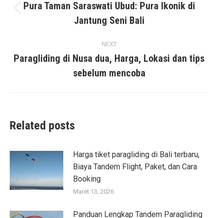
navigation
Pura Taman Saraswati Ubud: Pura Ikonik di
Previous
Jantung Seni Bali
post:
NEXT
Paragliding di Nusa dua, Harga, Lokasi dan tips
Next
sebelum mencoba
post:
Related posts
Harga tiket paragliding di Bali terbaru,
Biaya Tandem Flight, Paket, dan Cara
Booking
Maret 13, 2026
Panduan Lengkap Tandem Paragliding