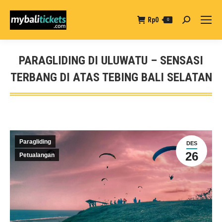
Rp
0
Search:
0
PARAGLIDING DI ULUWATU – SENSASI
TERBANG DI ATAS TEBING BALI SELATAN
You are here:
Paragliding
DES
26
Petualangan