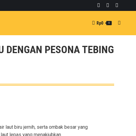
Whatsapp
Facebook
Instagra
page
page
page
Rp
0
Search:
0
opens
opens
opens
in
in
in
new
new
new
TU DENGAN PESONA TEBING
window
window
window
ir laut biru jernih, serta ombak besar yang
 laut lepas yang menakjubkan.