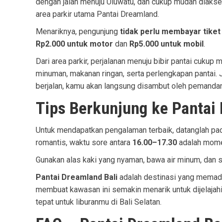
dengan jalan menuju Uluwatu, dan cukup mudah diaks
area parkir utama Pantai Dreamland.
Menariknya, pengunjung
tidak perlu membayar tike
Rp2.000 untuk motor
dan
Rp5.000 untuk mobil
.
Dari area parkir, perjalanan menuju bibir pantai cuku
minuman, makanan ringan, serta perlengkapan pantai. J
berjalan, kamu akan langsung disambut oleh pemandan
Tips Berkunjung ke Pantai
Untuk mendapatkan pengalaman terbaik, datanglah pada
romantis, waktu sore antara
16.00–17.30
adalah momen
Gunakan alas kaki yang nyaman, bawa air minum, dan 
Pantai Dreamland Bali
adalah destinasi yang memadu
membuat kawasan ini semakin menarik untuk dijelajahi
tepat untuk liburanmu di Bali Selatan.