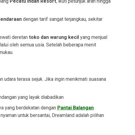
rbang
Pecatu Indah Resort
, ikuti petunjuk arah hingga
 kendaraan
dengan tarif sangat terjangkau, sekitar
ewati deretan
toko dan warung kecil
yang menjual
ilalui oleh semua usia. Setelah beberapa menit
mukau.
n udara terasa sejuk. Jika ingin menikmati suasana
ndangan yang layak diabadikan.
nya yang berdekatan dengan
Pantai Balangan
nyaman untuk bersantai, Dreamland adalah pilihan