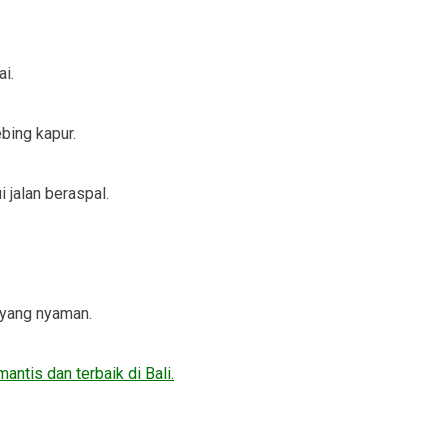
i.
bing kapur.
 jalan beraspal.
r yang nyaman.
antis dan terbaik di Bali.