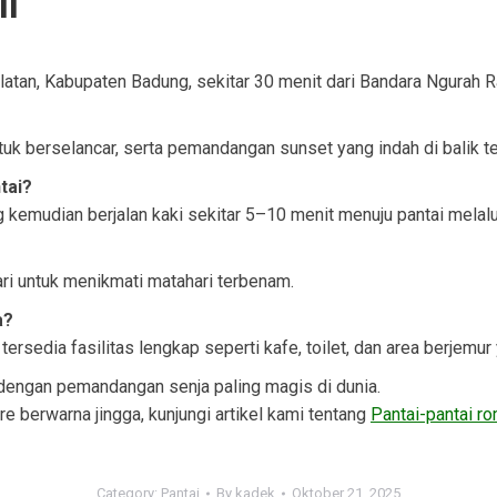
li
latan, Kabupaten Badung, sekitar 30 menit dari Bandara Ngurah Ra
ntuk berselancar, serta pemandangan sunset yang indah di balik te
tai?
 kemudian berjalan kaki sekitar 5–10 menit menuju pantai melalui
?
ari untuk menikmati matahari terbenam.
a?
tersedia fasilitas lengkap seperti kafe, toilet, dan area berjemu
 dengan pemandangan senja paling magis di dunia.
e berwarna jingga, kunjungi artikel kami tentang
Pantai-pantai rom
Category:
Pantai
By
kadek
Oktober 21, 2025