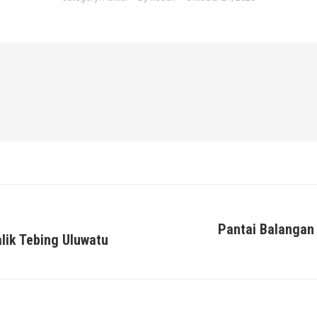
Pantai Balangan
alik Tebing Uluwatu
Next
post: