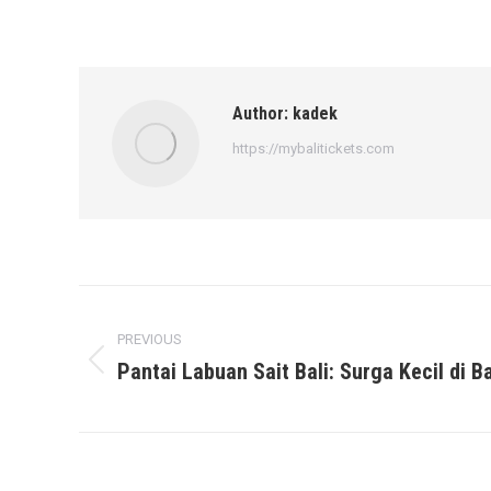
Author:
kadek
https://mybalitickets.com
Post
PREVIOUS
navigation
Pantai Labuan Sait Bali: Surga Kecil di B
Previous
post: