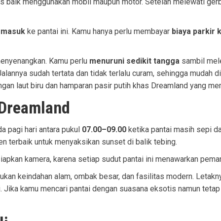
es baik menggunakan mobil maupun motor. Setelah melewati ge
t masuk
ke pantai ini. Kamu hanya perlu membayar
biaya parkir
p menyenangkan. Kamu perlu
menuruni sedikit tangga
sambil mel
alannya sudah tertata dan tidak terlalu curam, sehingga mudah d
gan laut biru dan hamparan pasir putih khas Dreamland yang me
 Dreamland
 pagi hari antara pukul
07.00–09.00
ketika pantai masih sepi da
 terbaik untuk menyaksikan sunset di balik tebing.
siapkan kamera, karena setiap sudut pantai ini menawarkan pema
kan keindahan alam, ombak besar, dan fasilitas modern. Letak
. Jika kamu mencari pantai dengan suasana eksotis namun tetap 