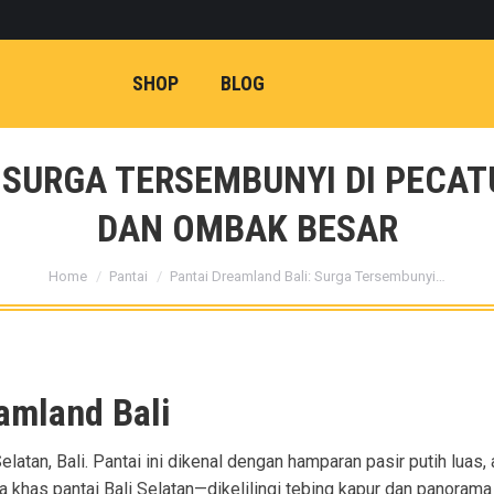
SHOP
BLOG
 SURGA TERSEMBUNYI DI PECA
DAN OMBAK BESAR
You are here:
Home
Pantai
Pantai Dreamland Bali: Surga Tersembunyi…
amland Bali
latan, Bali. Pantai ini dikenal dengan hamparan pasir putih luas, a
 khas pantai Bali Selatan—dikelilingi tebing kapur dan panorama